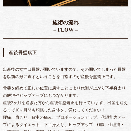
施術の流れ
– FLOW –
産後骨盤矯正
出産後の女性は骨盤が開いていますので、その開いてしまった骨盤
を以前の形に直すということを目指すのが産後骨盤矯正です。
骨盤を締めて正しい位置に戻すことにより代謝が上がり下半身太り
の解消やヒップアップにもつながります。
産後2ヶ月を過ぎた方から産後骨盤矯正を行っています。出産を迎え
るまで10ヶ月間も頑張った身体を、労わってください！
腰痛、肩こり、背中の痛み、プロポーションアップ、代謝能力アッ
プによるダイエット、下半身太り、ヒップアップ、O脚、生理痛・