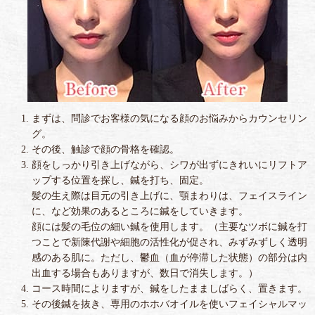
まずは、問診でお客様の気になる顔のお悩みからカウンセリン
グ。
その後、触診で顔の骨格を確認。
顔をしっかり引き上げながら、シワが出ずにきれいにリフトア
ップする位置を探し、鍼を打ち、固定。
髪の生え際は目元の引き上げに、顎まわりは、フェイスライン
に、など効果のあるところに鍼をしていきます。
顔には髪の毛位の細い鍼を使用します。（主要なツボに鍼を打
つことで新陳代謝や細胞の活性化が促され、みずみずしく透明
感のある肌に。ただし、鬱血（血が停滞した状態）の部分は内
出血する場合もありますが、数日で消失します。）
コース時間によりますが、鍼をしたまましばらく、置きます。
その後鍼を抜き、専用のホホバオイルを使いフェイシャルマッ