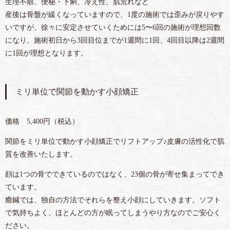
生理不順、便秘・下痢、冷え性、肌荒れなど
産後は骨盤が緩くなっていますので、1度の施術では歪みが戻りやす
いですが、徐々に安定させていくためには5〜6回の施術が理想回数
になり、施術初日から3回目位までが1週間に1回、4回目以降は2週間
に1回が理想となります。
ミリ単位で関節を動かす小顔矯正
価格 5,400円（税込）
関節をミリ単位で動かす小顔矯正でリフトアップ♪皮膚の活性化で肌
質を改善いたします。
顔は1つの骨でできているのではなく、23個の骨が寄せ集まってでき
ています。
癒鍼では、独自の方法でそれらを整え小顔にしていきます。ソフト
で気持ちよく、ほとんどの方が眠ってしまうやり方なのでご安心く
ださい。