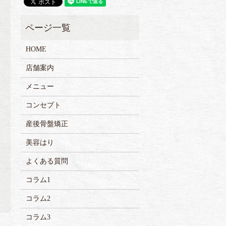
HOME
店舗案内
メニュー
コンセプト
産後骨盤矯正
美容はり
よくある質問
コラム1
コラム2
コラム3