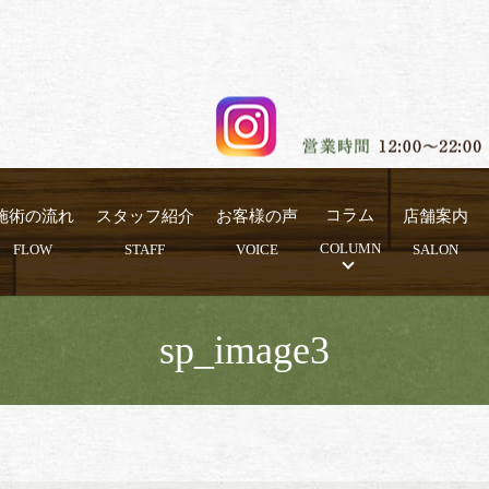
施術の流れ
スタッフ紹介
お客様の声
コラム
店舗案内
FLOW
STAFF
VOICE
COLUMN
SALON
sp_image3