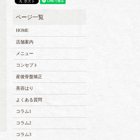
HOME
店舗案内
メニュー
コンセプト
産後骨盤矯正
美容はり
よくある質問
コラム1
コラム2
コラム3