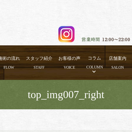
施術の流れ
スタッフ紹介
お客様の声
コラム
店舗案内
FLOW
STAFF
VOICE
COLUMN
SALON
top_img007_right